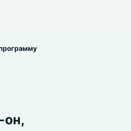
 программу
-он,