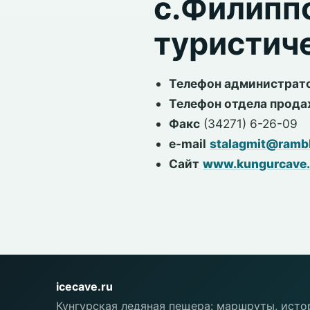
с.Филиппо
туристич
Телефон администрат
Телефон отдела прод
Факс
(34271) 6-26-09
e-mail
stalagmit@rambl
Сайт
www.kungurcave.
icecave.ru
Кунгурская ледяная пещера: маршруты, исто