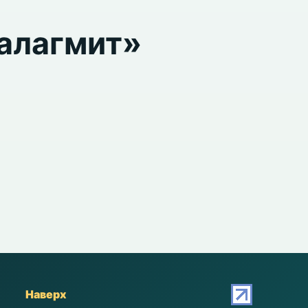
алагмит»
Наверх