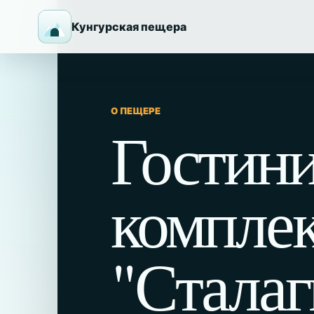
Кунгурская пещера
О ПЕЩЕРЕ
Гостин
компле
"Сталаг