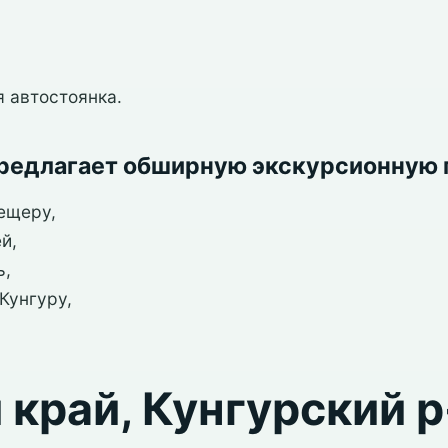
я автостоянка.
предлагает обширную экскурсионную
ещеру,
й,
ь,
Кунгуру,
край, Кунгурский р