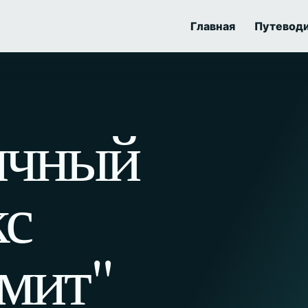
Главная
Путевод
ичный
кс
мит"