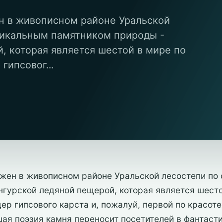
н в живописном районе Уральской
никальным памятником природы -
, которая является шестой в мире по
гипсовог...
жен в живописном районе Уральской лесостепи по
нгурской ледяной пещерой, которая является шесто
р гипсового карста и, пожалуй, первой по красоте
шая поэзия камня переносит посетителей в фантаст