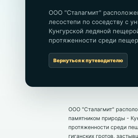
ООО "Сталагмит" расположе
лесостепи по соседству с у
Кунгурской ледяной пещерой
протяженности среди пещер 
Вернуться к путеводителю
ООО "Сталагмит" располо
памятником природы - Ку
протяженности среди пеще
гиганских гротов, застыв