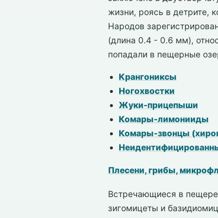
жизни, роясь в детрите, 
Народов зарегистрирован
(длина 0.4 - 0.6 мм), отн
попадали в пещерные озе
Крангониксы
Ногохвостки
Жуки-прицепыши
Комары-лимонииды
Комары-звонцы (хир
Неидентифицированн
Плесени, грибы, микроф
Встречающиеся в пещере 
зигомицеты и базидиомиц