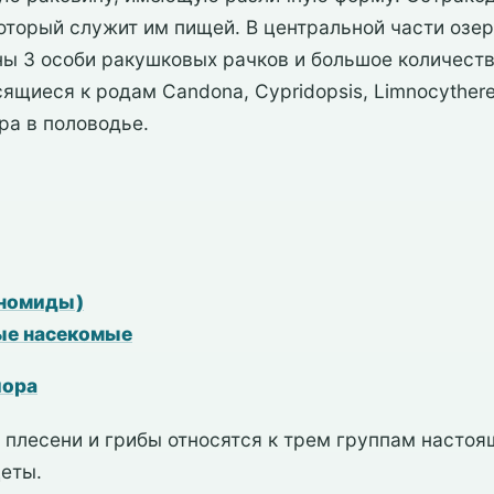
который служит им пищей. В центральной части озе
ы 3 особи ракушковых рачков и большое количеств
осящиеся к родам Candona, Cypridopsis, Limnocythe
ра в половодье.
ономиды)
ые насекомые
лора
плесени и грибы относятся к трем группам настоя
еты.