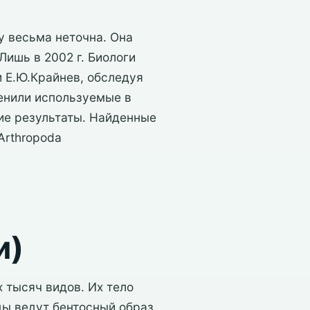
 весьма неточна. Она
ишь в 2002 г. Биологи
и Е.Ю.Крайнев, обследуя
енили используемые в
ие результаты. Найденные
Arthropoda
и)
 тысяч видов. Их тело
ы ведут бентосный образ