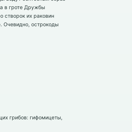
ра в гроте Дружбы
о створок их раковин
re. Очевидно, острокоды
щих грибов: гифомицеты,