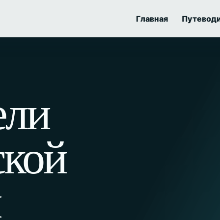
Главная
Путевод
ели
ской
ы