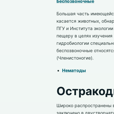
Беспозвоночные
Большая часть имеющейся
касается животных, обнар
ПГУ и Института экологии
пещеру в целях изучения
гидробиологии специальн
беспозвоночные относятся
(Членистоногие).
Нематоды
Остракод
Широко распространены в
заключено в двустворчат