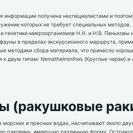
 информации получена неспециалистами и поэтому
ужение которых не требует специальных методов. Л
 и генетики микроорганизмов Н.Н. и Н.В. Паньковы 
 фауны в пределах экскурсионного маршрута, прим
ые методики сбора материала, что принесло хорош
 к двум типам: Nemathelminthes (Круглые черви) и 
ы (ракушковые рак
 морских и пресных водах, насчитывают около двух
ую раковину, имеющую различную форму. Остракод