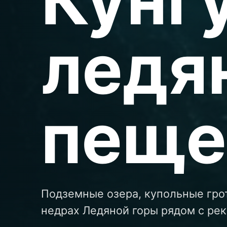
ледя
пеще
Подземные озера, купольные гро
недрах Ледяной горы рядом с ре