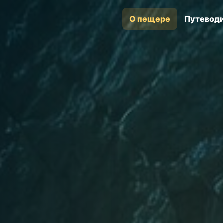
О пещере
Путевод