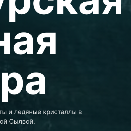
ная
ра
ты и ледяные кристаллы в
кой Сылвой.