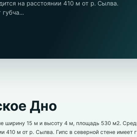
ится на расстоянии 410 м от р. Сылва.
губча...
ское Дно
ие ширину 15 м и высоту 4 м, площадь 530 м2. Сре
ии 410 м от р. Сылва. Гипс в северной стене имеет 