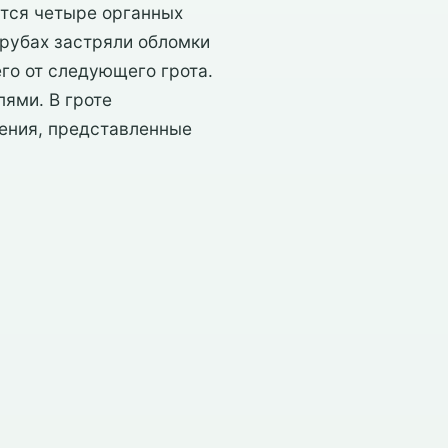
ются четыре органных
трубах застряли обломки
его от следующего грота.
ями. В гроте
жения, представленные