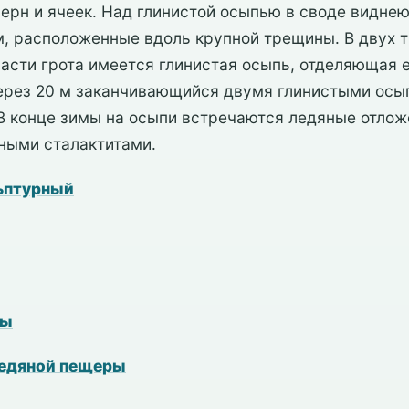
ерн и ячеек. Над глинистой осыпью в своде видне
м, расположенные вдоль крупной трещины. В двух 
части грота имеется глинистая осыпь, отделяющая 
через 20 м заканчивающийся двумя глинистыми осып
 В конце зимы на осыпи встречаются ледяные отло
ьными сталактитами.
ьптурный
ры
ледяной пещеры