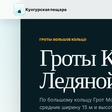
Кунгурская пещера
ГРОТЫ: БОЛЬШОЕ КОЛЬЦО
Гроты 
Ледяно
По большому кольцу Грот М
средние ширину 15 м и высо