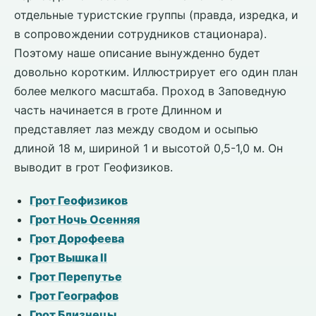
отдельные туристские группы (правда, изредка, и
в сопровождении сотрудников стационара).
Поэтому наше описание вынужденно будет
довольно коротким. Иллюстрирует его один план
более мелкого масштаба. Проход в Заповедную
часть начинается в гроте Длинном и
представляет лаз между сводом и осыпью
длиной 18 м, шириной 1 и высотой 0,5-1,0 м. Он
выводит в грот Геофизиков.
Грот Геофизиков
Грот Ночь Осенняя
Грот Дорофеева
Грот Вышка II
Грот Перепутье
Грот Географов
Грот Близнецы