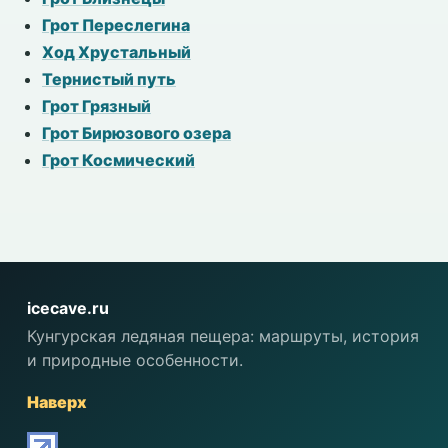
Грот Переслегина
Ход Хрустальный
Тернистый путь
Грот Грязный
Грот Бирюзового озера
Грот Космический
icecave.ru
Кунгурская ледяная пещера: маршруты, история
и природные особенности.
Наверх