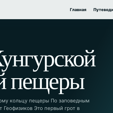
Главная
Путевод
Кунгурской
й пещеры
ому кольцу пещеры По заповедным
 Геофизиков Это первый грот в