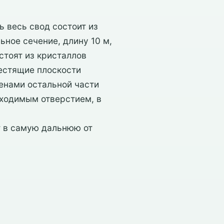
ь весь свод состоит из
ьное сечение, длину 10 м,
остоят из кристаллов
лестящие плоскости
енами остальной части
оходимым отверстием, в
т в самую дальнюю от