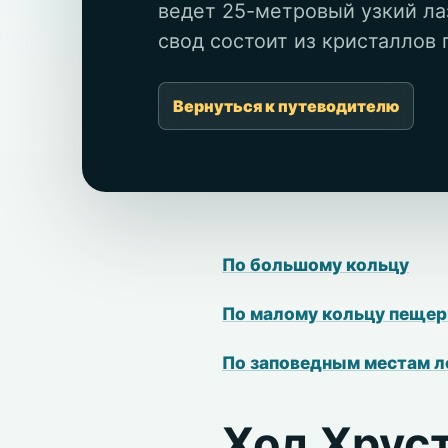
ведет 25-метровый узкий ла
свод состоит из кристаллов п
Вернуться к путеводителю
По большому кольцу
По малому кольцу пеще
По заповедным местам 
Ход Хрус