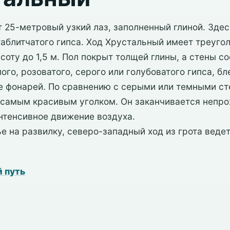
 25-метровый узкий лаз, заполненный глиной. Здес
аблитчатого гипса. Ход Хрустальный имеет треугол
соту до 1,5 м. Пол покрыт толщей глины, а стены с
ого, розоватого, серого или голубоватого гипса, б
те фонарей. По сравнению с серыми или темными ст
 самым красивым уголком. Он заканчивается непр
нтенсивное движение воздуха.
е на развилку, северо-западный ход из грота веде
 путь