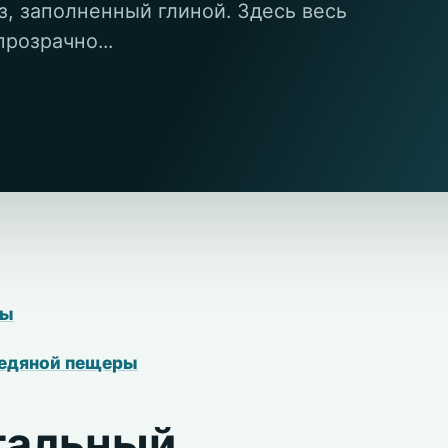
з, заполненный глиной. Здесь весь
розрачно...
ры
ледяной пещеры
тальный