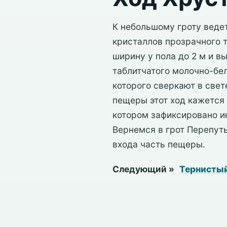
К небольшому гроту ведет
кристаллов прозрачного т
ширину у пола до 2 м и вы
таблитчатого молочно-бел
которого сверкают в све
пещеры этот ход кажется
котором зафиксировано и
Вернемся в грот Перепуть
входа часть пещеры.
Следующий »
Тернистый