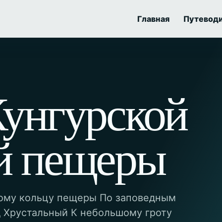
Главная
Путевод
Кунгурской
й пещеры
ому кольцу пещеры По заповедным
 Хрустальный К небольшому гроту