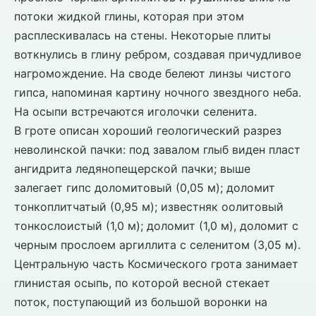
потоки жидкой глины, которая при этом
расплескивалась на стены. Некоторые плиты
воткнулись в глину ребром, создавая причудливое
нагромождение. На своде белеют линзы чистого
гипса, напоминая картину ночного звездного неба.
На осыпи встречаются иголочки селенита.
В гроте описан хороший геологический разрез
неволинской пачки: под завалом глыб виден пласт
ангидрита ледянопещерской пачки; выше
залегает гипс доломитовый (0,05 м); доломит
тонкоплитчатый (0,95 м); известняк оолитовый
тонкослоистый (1,0 м); доломит (1,0 м), доломит с
черным прослоем аргиллита с селенитом (3,05 м).
Центральную часть Космического грота занимает
глинистая осыпь, по которой весной стекает
поток, поступающий из большой воронки на