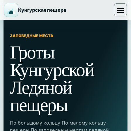
Кунгурская пещера
ЗАПОВЕДНЫЕ МЕСТА
Гроты
Кунгурской
Ледяной
пещеры
По большому кольцу По малому кольцу
пещеры По заповедным местам ледяной