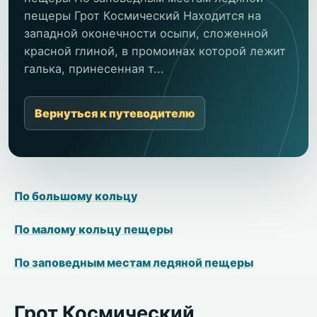
пещеры Грот Космический Находится на
западной оконечности осыпи, сложенной
красной глиной, в промоинах которой лежит
галька, принесенная т...
Вернуться к путеводителю
По большому кольцу
По малому кольцу пещеры
По заповедным местам ледяной пещеры
Грот Космический