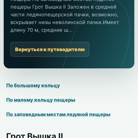
пещеры Грот Вышка II Заложен в средней
части ледянопещерской пачки, возможно,
вскрывает низы неволинской пачки.Имеет
длину 70 м, средние ш...
Вернуться к путеводителю
По большому кольцу
По малому кольцу пещеры
По заповедным местам ледяной пещеры
Грот Вышка II