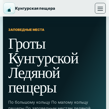
Кунгурская пещера
ЗАПОВЕДНЫЕ МЕСТА
Гроты
Кунгурской
Ледяной
пещеры
По большому кольцу По малому кольцу
пещеры По заповедным местам ледяной