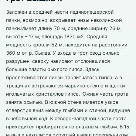
Заложен в средней части ледянопещерской
пачки, возможно, вскрывает низы неволинской
пачки.Имеет длину 70 м, средние ширину 26 м,
высоту – 17 м, площадь 1830 м2. Средняя
мощность кровли 52 м, находится на расстоянии
360 м от р. Сылва. У входа в грот свод сильно
разрушен, сверху нависают отслоившиеся
большие пласты рыхлого гипса. Здесь
прослеживаются линзы таблитчатого гипса, а в
трещинах встречаются марьино стекло и щетки
игольчатых кристаллов гипса. Южная часть грота
занята осыпью. В южной стене имеется узкое
отверстие вниз между глыбами и стеной, ведущее
в небольшой ход. К северо-западной части грота
приходится пробираться по влажным глыбам. В 15
м выше находится округлый вывал поперечником