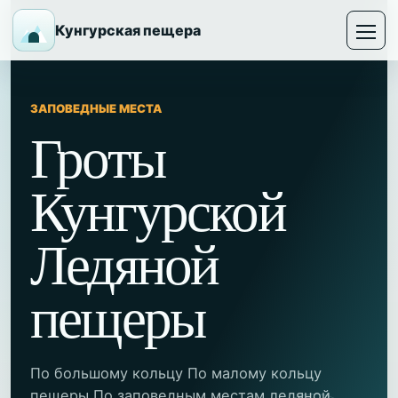
Кунгурская пещера
ЗАПОВЕДНЫЕ МЕСТА
Гроты
Кунгурской
Ледяной
пещеры
По большому кольцу По малому кольцу
пещеры По заповедным местам ледяной