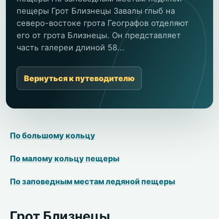
пещеры Грот Близнецы Завалы глыб на
северо-востоке грота Географов отделяют
его от грота Близнецы. Он представляет
часть галереи длиной 58...
Вернуться к путеводителю
По большому кольцу
По малому кольцу пещеры
По заповедным местам ледяной пещеры
Грот Близнецы