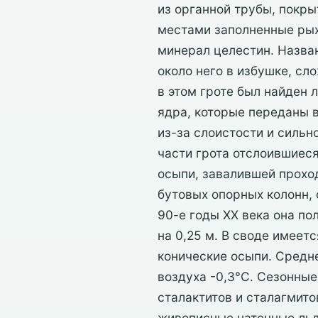
из органной трубы, покры
местами заполненные рых
минерал целестин. Назван
около него в избушке, сл
в этом гроте был найден 
ядра, которые переданы 
из-за слоистости и силь
части грота отслоившиес
осыпи, завалившей прохо
бутовых опорных колонн,
90-е годы ХХ века она по
на 0,25 м. В своде имеет
конические осыпи. Средне
воздуха -0,3°С. Сезонные
сталактитов и сталагмито
живописные натечные льды