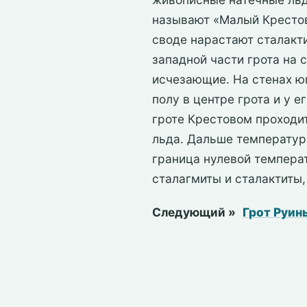
называют «Малый Крестовы
своде нарастают сталакти
западной части грота на
исчезающие. На стенах ю
полу в центре грота и у 
гроте Крестовом проходи
льда. Дальше температур
граница нулевой темпера
сталагмиты и сталактиты,
Следующий »
Грот Руин