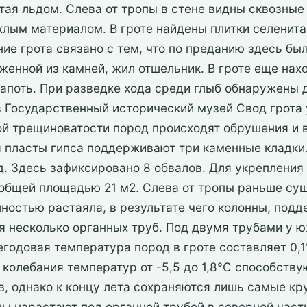
тая льдом. Слева от тропы в стене видны сквозные
лым материалом. В гроте найдены плитки селенита,
ие грота связано с тем, что по преданию здесь был
оженной из камней, жил отшельник. В гроте еще нахо
лапоть. При разведке хода среди глыб обнаружены
в Государственный исторический музей Свод грота 
ной трещиноватости пород происходят обрушения и 
я пласты гипса поддерживают три каменные кладки.
д. Здесь зафиксировано 8 обвалов. Для укрепления
 общей площадью 21 м2. Слева от тропы раньше сущ
лностью растаяла, в результате чего колонны, под
ся несколько органных труб. Под двумя трубами у
годовая температура пород в гроте составляет 0,1°
 колебания температур от -5,5 до 1,8°С способств
в, однако к концу лета сохраняются лишь самые кр
 нарастают под органной трубой в северной части 