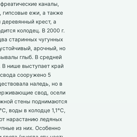
 фреатические каналы,
 гипсовые ежи, а также
 деревянный крест, а
дится колодец. В 2000 г.
 два старинных чугунных
устойчивый, арочный, но
вывалы глыб. В средней
 В нише выступает край
 свода сооружено 5
ествовала наледь, но в
держивающие свод, осели
 южной стены поднимаются
С, воды в колодце 1,1°С,
уют нарастанию ледяных
упные из них. Особенно
грота (иногда эту часть