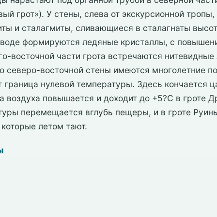
й грот»). У стены, слева от экскурсионной тропы
ты и сталагмиты, сливающиеся в сталагнаты высот
 своде формируются ледяные кристаллы, с повыше
го-восточной части грота встречаются нитевидные
его северо-восточной стены имеются многолетние п
т граница нулевой температуры. Здесь кончается ц
а воздуха повышается и доходит до +5?С в гроте 
туры перемещается вглубь пещеры, и в гроте Руин
 которые летом тают.
ы