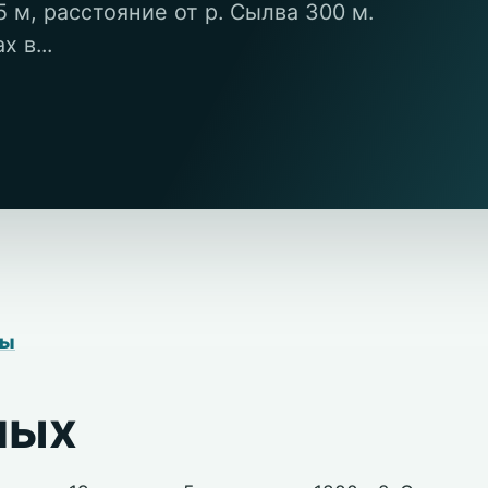
м, расстояние от р. Сылва 300 м.
 в...
ры
лых