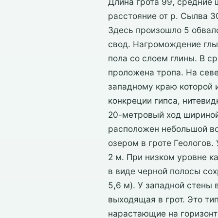
Длина грота 99, средние 
расстояние от р. Сылва 3
Здесь произошло 5 обвало
свод. Нагромождение глы
пола со слоем глины. В с
проложена тропа. На сев
западному краю которой и
конкреции гипса, нитевид
20-метровый ход шириной 
расположен небольшой во
озером в гроте Геологов.
2 м. При низком уровне к
в виде черной полосы со
5,6 м). У западной стены
выходящая в грот. Это т
нарастающие на горизонт