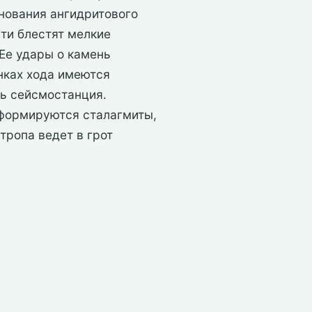
снования ангидритового
сти блестят мелкие
Ее удары о камень
нках хода имеются
ть сейсмостанция.
м формируются сталагмиты,
тропа ведет в грот