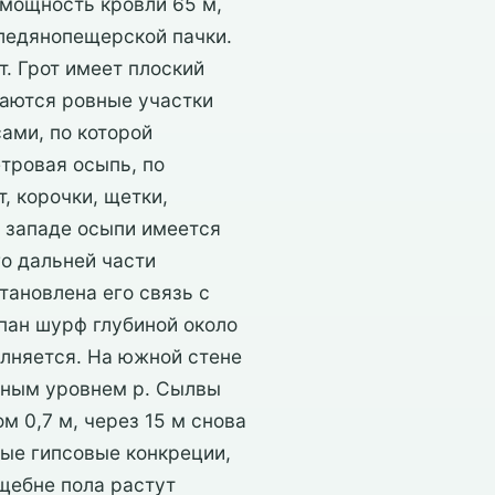
 мощность кровли 65 м,
 ледянопещерской пачки.
. Грот имеет плоский
таются ровные участки
ами, по которой
тровая осыпь, по
, корочки, щетки,
а западе осыпи имеется
го дальней части
ановлена его связь с
опан шурф глубиной около
олняется. На южной стене
нным уровнем р. Сылвы
м 0,7 м, через 15 м снова
лые гипсовые конкреции,
щебне пола растут