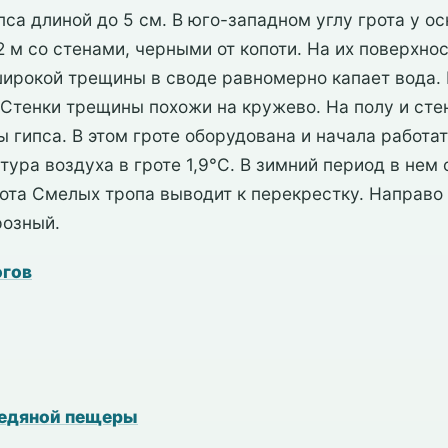
са длиной до 5 см. В юго-западном углу грота у о
2 м со стенами, черными от копоти. На их поверхно
широкой трещины в своде равномерно капает вода. 
 Стенки трещины похожи на кружево. На полу и сте
 гипса. В этом гроте оборудована и начала работа
ура воздуха в гроте 1,9°С. В зимний период в не
рота Смелых тропа выводит к перекрестку. Направо 
розный.
огов
ледяной пещеры