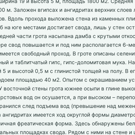
ширина 19 и высота 5 м, площадь 1800 м2. Средняя
00 м. Заложен вгипсах и ангидритах верхних слоев
в. Вдоль прохода выложена стена из каменных плит
б на юге местами достигает свода, лишь у стен ос
редней части грота насыпана дамба с крутыми откос
ере свод повышается и под ним располагается 6-ме
меется свободный проход. В гроте описаны селенит
ный и таблитчатый гипс, гипс-доломитовая мука. Н
5 и высотой 0,5 м с глинистой толщей на полу. В е
доем площадью 40 м2. Опытом с окрашиванием уст
 У восточной стены грота южнее осыпи в глине вык
арстовых вод он осушается, а при высоком – переп
хранился след подъема вод (превышение над меже
 в ангидритах имеется ход округлой формы диаметро
ипичная фреатическая форма. Здесь обнаружены бе
альных площадках свода. Рядом с ними на стене и 