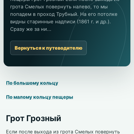
грота Смелых повернуть налево, то мы
попадем в проход Трубный. На его потолке
видны старинные надписи (1861 г. и др.).
Сразу же за ни...
Вернуться к путеводителю
По большому кольцу
По малому кольцу пещеры
Грот Грозный
Если после выхода из грота Смелых повернуть