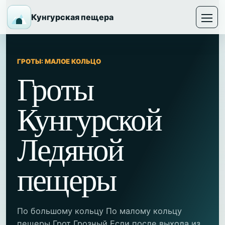
Кунгурская пещера
ГРОТЫ: МАЛОЕ КОЛЬЦО
Гроты
Кунгурской
Ледяной
пещеры
По большому кольцу По малому кольцу
пещеры Грот Грозный Если после выхода из