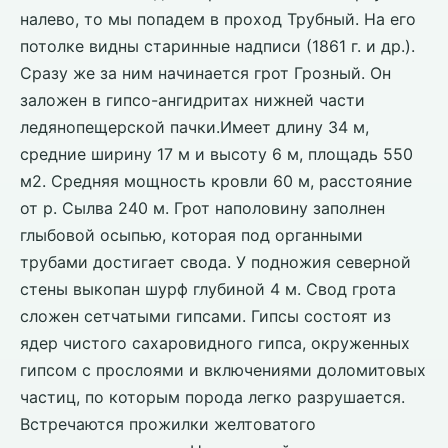
налево, то мы попадем в проход Трубный. На его
потолке видны старинные надписи (1861 г. и др.).
Сразу же за ним начинается грот Грозный. Он
заложен в гипсо-ангидритах нижней части
ледянопещерской пачки.Имеет длину 34 м,
средние ширину 17 м и высоту 6 м, площадь 550
м2. Средняя мощность кровли 60 м, расстояние
от р. Сылва 240 м. Грот наполовину заполнен
глыбовой осыпью, которая под органными
трубами достигает свода. У подножия северной
стены выкопан шурф глубиной 4 м. Свод грота
сложен сетчатыми гипсами. Гипсы состоят из
ядер чистого сахаровидного гипса, окруженных
гипсом с прослоями и включениями доломитовых
частиц, по которым порода легко разрушается.
Встречаются прожилки желтоватого